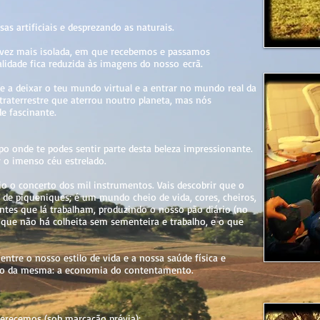
as artificiais e desprezando as naturais.
 vez mais isolada, em que recebemos e passamos
idade fica reduzida às imagens do nosso ecrã.
 a deixar o teu mundo virtual e a entrar no mundo real da
traterrestre que aterrou noutro planeta, mas nós
e fascinante.
o onde te podes sentir parte desta beleza impressionante.
 o imenso céu estrelado.
io o concerto dos mil instrumentos. Vais descobrir que o
e piqueniques; é um mundo cheio de vida, cores, cheiros,
ntes que lá trabalham, produzindo o nosso pão diário (no
es que não há colheita sem sementeira e trabalho, e o que
entre o nosso estilo de vida e a nossa saúde física e
ção da mesma: a economia do contentamento.
ferecemos (sob marcação prévia):