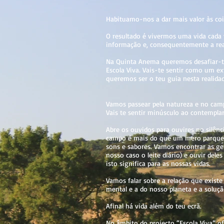
Habituamo-nos a dar mais valor às cois
O resultado é vivermos uma vida cada
informação e, consequentemente a real
Na Quinta Anema queremos desafiar-te
Escola Viva. Vais-te sentir como um ex
queremos ser o teu guia nesta realidad
Vamos passear pela natureza e no camp
Vais te sentir minúsculo ao contemplar
Abre os ouvidos para ouvires no silênc
campo é mais do que um mero parque d
sons e sabores. Vamos encontrar as ge
nosso caso o leite diário) e ouvir del
isto significa para as nossas vidas.
Vamos falar sobre a relação que existe 
mental e a do nosso planeta e a solu
Afinal há vida além do teu ecrã.
No âmbito do projecto “Escola Viva” o