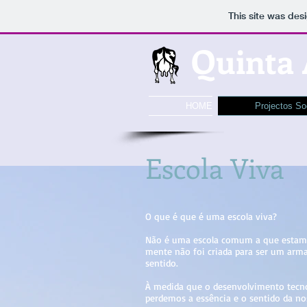
This site was des
Quinta
HOME
Projectos So
Escola Viva
O que é que é uma escola viva?
Não é uma escola comum a que estamos
mente não foi criada para ser um arm
sentido.
À medida que o desenvolvimento tecnol
perdemos a essência e o sentido da nos