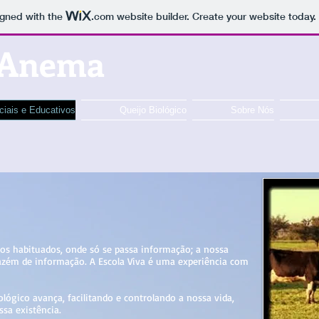
igned with the
.com
website builder. Create your website today.
 Anema
ciais e Educativos
Queijo Biológico
Sobre Nós
 habituados, onde só se passa informação; a nossa
azém de informação. A Escola Viva é uma experiência com
ógico avança, facilitando e controlando a nossa vida,
sa existência.